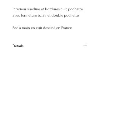
Intérieur suédine et bordures cuir, pochette
avec fermeture éclair et double pochette
Sac à main en cuir dessiné en France.
Details
Dimensions
H: 23 cm H:9.1"
L: 33 cm L:13"
P: 13 cm D:5.1"
© 2025 Elisabeth Busson. All rights reserved.