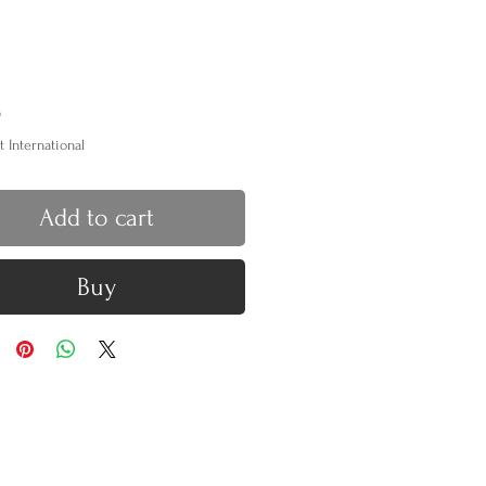
Price
0
t International
Add to cart
Buy