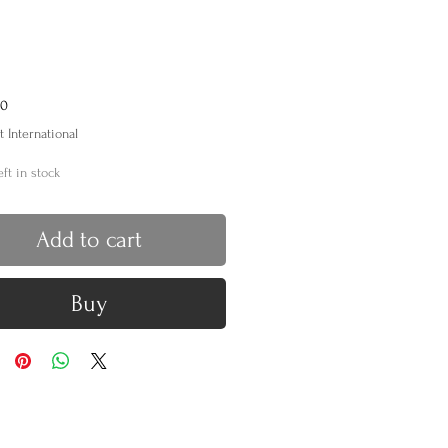
Price
00
t International
eft in stock
Add to cart
Buy