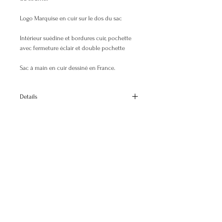
Logo Marquise en cuir sur le dos du sac
Intérieur suédine et bordures cuir, pochette
avec fermeture éclair et double pochette
Sac à main en cuir dessiné en France.
Details
Dimensions
H: 23 cm H:9.1"
L: 33 cm L:13"
P: 13 cm D:5.1"
© 2025 Elisabeth Busson. All rights reserved.