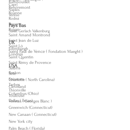
Rambouillet
Capri
Remiremont
Naples
Roanne
Venise
Rodez
Rouen
Pays Bas
Royan
Sankt Gerlach Valkenburg
Saint Amand Montrond
Saint Jean de Luz
UK
Saint Lô
Edi
mburgh
Saint Paul de Vence (
Fondation Maeght )
Londres
Saint Quentin
Saint Rémy de Provence
USA
Salbris
Boston
Sète
Soissons
Charlotte ( North Carolina)
Tarbes
Cleveland
Thionville
Columbus (Ohio)
Toulouse
Dallas ( Texas)
Vonnas ( Georges Blanc )
Greenwich (Connecticut)
New Canaan ( Connecticut)
New Y
ork city
Palm Beach ( Florida)