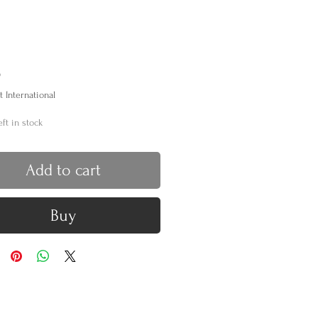
Price
0
t International
eft in stock
Add to cart
Buy