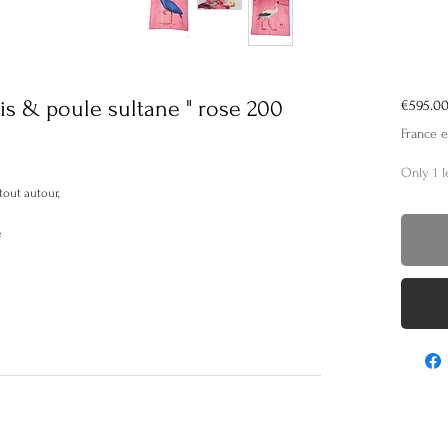
Ibis & poule sultane " rose 200
€595.0
France e
Only 1 l
tout autour,
é