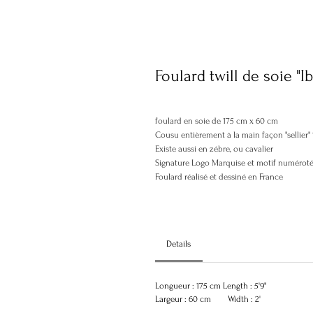
Foulard twill de soie "
foulard en soie de 175 cm x 60 cm
Cousu entièrement à la main façon "sellier" 
Existe aussi en zébre, ou cavalier
Signature Logo Marquise et motif numérot
Foulard réalisé et dessiné en France
Details
Longueur : 175 cm Length : 5'9"
Largeur : 60 cm Width : 2'