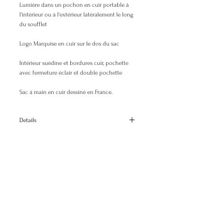
Lumière dans un pochon en cuir portable à
l'intérieur ou à l'extérieur latéralement le long
du soufflet
Logo Marquise en cuir sur le dos du sac
Intérieur suédine et bordures cuir, pochette
avec fermeture éclair et double pochette
Sac à main en cuir dessiné en France.
Details
Dimensions
H: 23 cm H:9.1"
L: 33 cm L:13"
P: 13 cm D:5.1"
© 2025 Elisabeth Busson. All rights reserved.