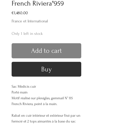
French Riviera"959
Price
€1,480.00
France et International
Only 1 left in stock
Add to cart
Buy
Sac Médicis cuir
Porté main
Motif réalisé sur plexiglas, gemmail N° 115
French Riviera, peint à la main.
Rabat en cuir intérieur et extérieur fixé par un
fermoir et 2 tops aimantés à la base du sac