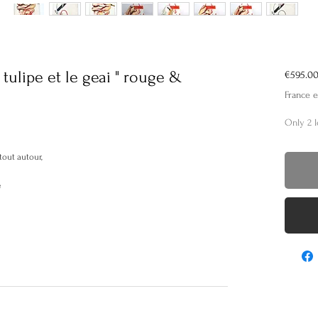
a tulipe et le geai " rouge &
€595.0
France e
Only 2 l
tout autour,
é