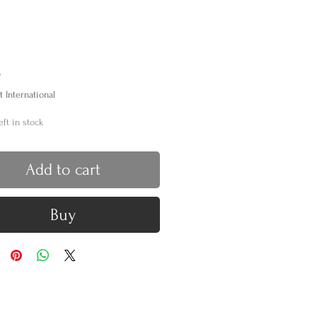
Price
0
t International
eft in stock
Add to cart
Buy