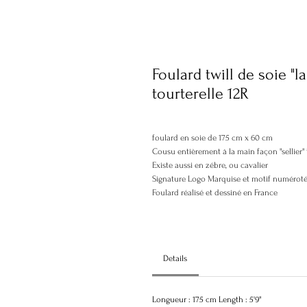
Foulard twill de soie "l
tourterelle 12R
foulard en soie de 175 cm x 60 cm
Cousu entièrement à la main façon "sellier" 
Existe aussi en zébre, ou cavalier
Signature Logo Marquise et motif numérot
Foulard réalisé et dessiné en France
Details
Longueur : 175 cm Length : 5'9"