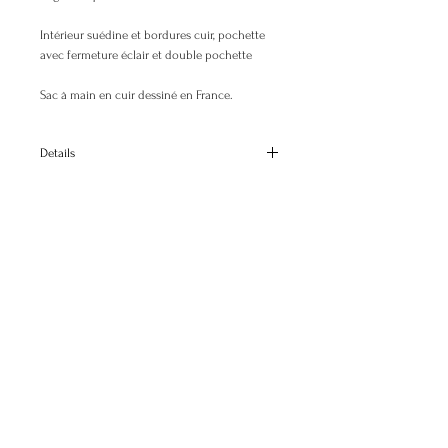
Intérieur suédine et bordures cuir, pochette
avec fermeture éclair et double pochette
Sac à main en cuir dessiné en France.
Details
Dimensions
H: 23 cm H:9.1"
L: 33 cm L:13"
P: 13 cm D:5.1"
© 2025 Elisabeth Busson. All rights reserved.