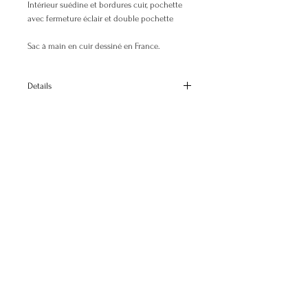
Intérieur suédine et bordures cuir, pochette
avec fermeture éclair et double pochette
Sac à main en cuir dessiné en France.
Details
Dimensions
H: 23 cm H:9.1"
L: 33 cm L:13"
P: 13 cm D:5.1"
© 2025 Elisabeth Busson. All rights reserved.