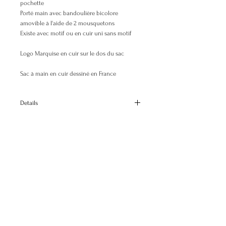
pochette
Porté main avec bandoulière bicolore
amovible à l'aide de 2 mousquetons
Existe avec motif ou en cuir uni sans motif
Logo Marquise en cuir sur le dos du sac
Sac à main en cuir dessiné en France
Details
Longueur de la base (en bas) : 34 cm
Hauteur sans anse : 24 cm
Hauteur avec anse : 44 cm
Profondeur : 12,8 cm
Poids 800 gr
© 2025 Elisabeth Busson. All rights reserved.